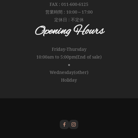
FAX : 011-600-6125
営業時間 : 10:00～17:00
定休日 : 不定休
Opening Hours
Friday-Thursday
10:00am to 5:00pm(End of sale)
●
Wednesday(other)
Holiday