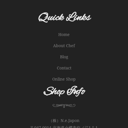
Quick Links
Home
About Chef
Blog
Contact
Online Shop
Shop Info
（株）N.e.Japon
〒047-0014 北海道小樽市住ノ江1-5-1