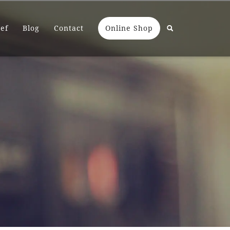
ef
Blog
Contact
Online Shop
検
索: