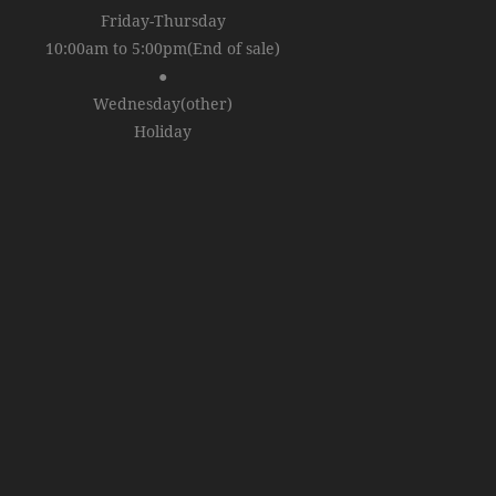
Friday-Thursday
10:00am to 5:00pm(End of sale)
●
Wednesday(other)
Holiday